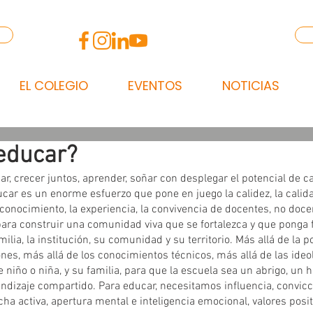
EL COLEGIO
EVENTOS
NOTICIAS
educar?
, crecer juntos, aprender, soñar con desplegar el potencial de ca
ucar es un enorme esfuerzo que pone en juego la calidez, la calidad,
 conocimiento, la experiencia, la convivencia de docentes, no doce
para construir una comunidad viva que se fortalezca y que ponga f
milia, la institución, su comunidad y su territorio. Más allá de la p
iones, más allá de los conocimientos técnicos, más allá de las ideol
e niño o niña, y su familia, para que la escuela sea un abrigo, un h
ndizaje compartido. Para educar, necesitamos influencia, convicci
a activa, apertura mental e inteligencia emocional, valores positi