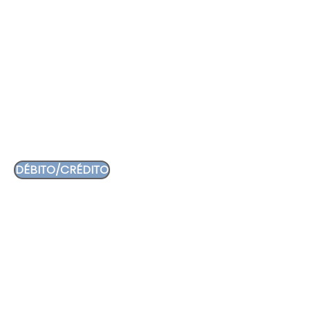
CUBIERTO INDIVIDUAL
$150.000
Comprá tu cubierto

individual (En hasta 3 cuotas sin 
interés hasta el 30/8).
DÉBITO/CRÉDITO