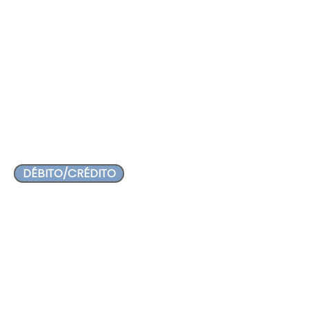
MESA AMIGOS (X10)
$1.500.00.000
¿Sabías que podés armar tu Mesa 
Amigos con 10 personas? (En 
hasta 3 cuotas sin interés hasta 
el 30/8)
DÉBITO/CRÉDITO
COLABORÁ CON OTRO