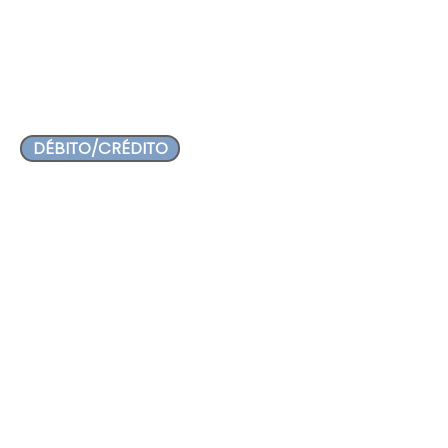
MONTO
Celebra apoyando la educación, 
con otra donacion.
DÉBITO/CRÉDITO